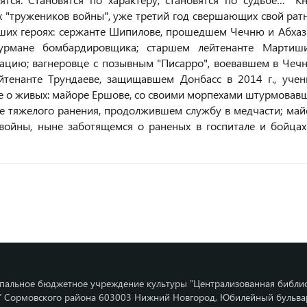
 "тружеников войны", уже третий год свершающих свой рат
ибших героях: сержанте Шипилове, прошедшем Чечню и Абхаз
урмане бомбардировщика; старшем лейтенанте Мартиши
цию; вагнеровце с позывным "Писарро", воевавшем в Чечн
тенанте Трундаеве, защищавшем Донбасс в 2014 г., учен
же о живых: майоре Ершове, со своими морпехами штурмовав
сле тяжелого ранения, продолжившем службу в медчасти; май
ойны, ныне заботящемся о раненых в госпитале и бойцах
альное бюджетное учреждение культуры "Централизованная библи
" Сормовского района 603003 Нижний Новгород, Юбилейный бульвар,