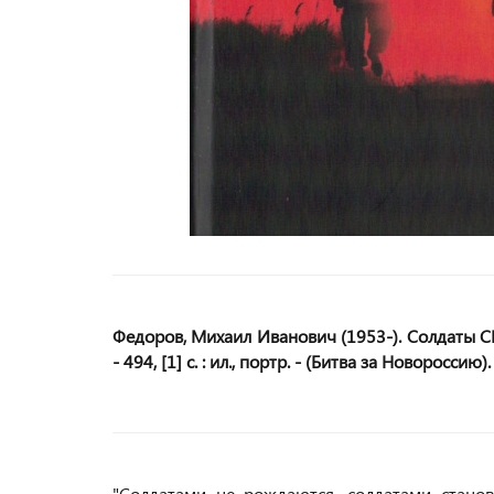
Федоров, Михаил Иванович (1953-). Солдаты СВО
- 494, [1] с. : ил., портр. - (Битва за Новороссию
"Солдатами не рождаются, солдатами становя