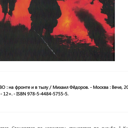
 : на фронте и в тылу / Михаил Фёдоров. - Москва : Вече, 2
). - 12+. - ISBN 978-5-4484-5755-5.
тся. Становятся по характеру, становятся по судьбе…" Кн