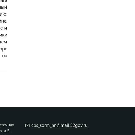
ный
ию;
не,
е и
ики
шем
оре
 на
отечная
cbs_sorm_nn@mail.52gov.ru
 д.5.