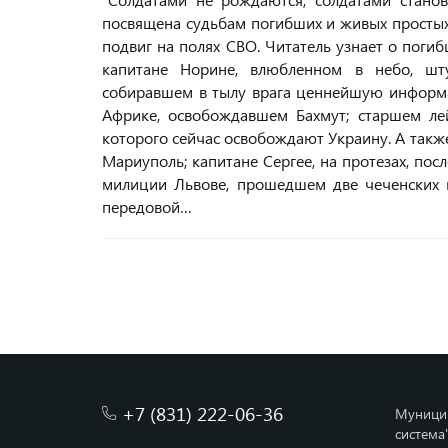
посвящена судьбам погибших и живых простых
подвиг на полях СВО. Читатель узнает о пог
капитане Норине, влюбленном в небо, шт
собиравшем в тылу врага ценнейшую информа
Африке, освобождавшем Бахмут; старшем лей
которого сейчас освобождают Украину. А так
Мариуполь; капитане Сергее, на протезах, по
милиции Львове, прошедшем две чеченских в
передовой…
+7 (831) 222-06-36
Муницип
система