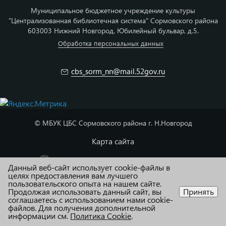
Муниципальное бюджетное учреждение культуры
"Централизованная библиотечная система" Сормовского района
603003 Нижний Новгород, Юбилейный бульвар, д.5.
Обработка персональных данных
cbs_sorm_nn@mail.52gov.ru
© МБУК ЦБС Сормовского района г. Н.Новгород
Карта сайта
Адаптация и техподдержка R52.RU
Данный веб-сайт использует cookie-файлы в
целях предоставления вам лучшего
пользовательского опыта на нашем сайте.
Продолжая использовать данный сайт, вы
Принять
соглашаетесь с использованием нами cookie-
файлов. Для получения дополнительной
информации см.
Политика Cookie
.