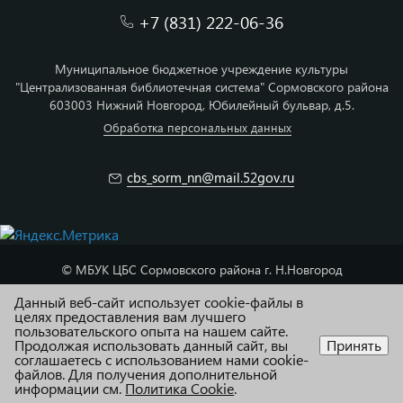
+7 (831) 222-06-36
Муниципальное бюджетное учреждение культуры
"Централизованная библиотечная система" Сормовского района
603003 Нижний Новгород, Юбилейный бульвар, д.5.
Обработка персональных данных
cbs_sorm_nn@mail.52gov.ru
© МБУК ЦБС Сормовского района г. Н.Новгород
Данный веб-сайт использует cookie-файлы в
Карта сайта
целях предоставления вам лучшего
пользовательского опыта на нашем сайте.
Адаптация и техподдержка R52.RU
Продолжая использовать данный сайт, вы
Принять
соглашаетесь с использованием нами cookie-
файлов. Для получения дополнительной
информации см.
Политика Cookie
.