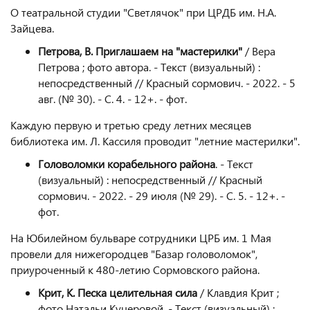
О театральной студии "Светлячок" при ЦРДБ им. Н.А.
Зайцева.
Петрова, В. Приглашаем на "мастерилки"
/ Вера
Петрова ; фото автора. - Текст (визуальный) :
непосредственный // Красный сормович. - 2022. - 5
авг. (№ 30). - С. 4. - 12+. - фот.
Каждую первую и третью среду летних месяцев
библиотека им. Л. Кассиля проводит "летние мастерилки".
Головоломки корабельного района
. - Текст
(визуальный) : непосредственный // Красный
сормович. - 2022. - 29 июля (№ 29). - С. 5. - 12+. -
фот.
На Юбилейном бульваре сотрудники ЦРБ им. 1 Мая
провели для нижегородцев "Базар головоломок",
приуроченный к 480-летию Сормовского района.
Крит, К. Песка целительная сила
/ Клавдия Крит ;
фото Натальи Кучеровой. - Текст (визуальный) :