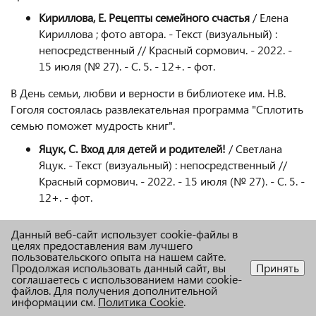
Кириллова, Е. Рецепты семейного счастья
/ Елена
Кириллова ; фото автора. - Текст (визуальный) :
непосредственный // Красный сормович. - 2022. -
15 июля (№ 27). - С. 5. - 12+. - фот.
В День семьи, любви и верности в библиотеке им. Н.В.
Гоголя состоялась развлекательная программа "Сплотить
семью поможет мудрость книг".
Яцук, С. Вход для детей и родителей!
/ Светлана
Яцук. - Текст (визуальный) : непосредственный //
Красный сормович. - 2022. - 15 июля (№ 27). - С. 5. -
12+. - фот.
В детской библиотеке им. А.П. Бринского прошел цикл
Данный веб-сайт использует cookie-файлы в
мероприятий, посвященных Дню семьи, любви и
целях предоставления вам лучшего
верности.
пользовательского опыта на нашем сайте.
Продолжая использовать данный сайт, вы
Принять
соглашаетесь с использованием нами cookie-
Крапивина, Л. Рисуйте песком вместе с нами!
/
файлов. Для получения дополнительной
Людмила Крапивина. - Текст (визуальный) :
информации см.
Политика Cookie
.
непосредственный // Красный сормович. - 2022. - 8