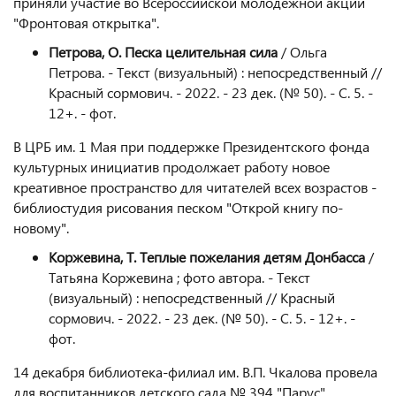
приняли участие во Всероссийской молодежной акции
"Фронтовая открытка".
Петрова, О. Песка целительная сила
/ Ольга
Петрова. - Текст (визуальный) : непосредственный //
Красный сормович. - 2022. - 23 дек. (№ 50). - С. 5. -
12+. - фот.
В ЦРБ им. 1 Мая при поддержке Президентского фонда
культурных инициатив продолжает работу новое
креативное пространство для читателей всех возрастов -
библиостудия рисования песком "Открой книгу по-
новому".
Коржевина, Т. Теплые пожелания детям Донбасса
/
Татьяна Коржевина ; фото автора. - Текст
(визуальный) : непосредственный // Красный
сормович. - 2022. - 23 дек. (№ 50). - С. 5. - 12+. -
фот.
14 декабря библиотека-филиал им. В.П. Чкалова провела
для воспитанников детского сада № 394 "Парус"