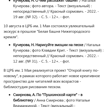
Кучерова, Н. О чем расскажет башня?
/ Наталья
Кучерова ; фото автора. - Текст (визуальный) :
непосредственный // Красный сормович. - 2022. -
19 авг. (№ 32). - С. 5. - 12+. - фот.
10 августа в ЦРБ им. 1 Мая состоялся увлекательный
экскурс в прошлое "Белая башня Нижегородского
кремля".
Кучерова, Н. Нарисуйте эмоции на песке
/ Наталья
Кучерова ; фото Клавдии Крит. - Текст (визуальный) :
непосредственный // Красный сормович. - 2022. -
12 авг. (№ 31). - С. 5. - 12+. - фот.
В ЦРБ им. 1 Мая реализуется проект "Открой книгу по-
новому", в рамках которого работает новое креативное
пространство для читателей всех возрастов -
библиостудия рисования песком.
Смирнова, А. По "Пушкинской карте" - в
библиотеку
/ Анна Смирнова ; фото Натальи
Ведманкиной. - Текст (визуальный) :