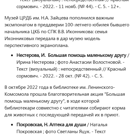
сормович. - 2022. - 11 нояб. (№ 44). - С. 5. - 12+.
Музей ЦРДБ им. Н.А. Зайцева пополнился важным
эксмпонатом в преддверии 100-летнего юбилея бывшего
начальника ЦКБ по СПК В.В. Иконникова: семья
Иконниковых передала в дар музею модель
перспективного экраноплана.
Нестерова, И. Большая помощь маленькому другу
/
Ирина Нестерова ; фото Анастасии Волостновой. -
Текст (визуальный) : непосредственный // Красный
сормович. - 2022. - 28 окт. (№ 42). - С. 5.
В октябре 2022 года в библиотеке им. Ленинского-
Комсомола прошла благотворительная акция "Большая
помощь маленькому другу", в ходе которой
библиотекари совместно с читателями собирают корма
для животных с последующей передачей их в приют.
Покровская, Н. Аптека для души
/ Наталья
Покровская ; фото Светланы Яцук. - Текст