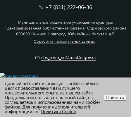
+7 (831) 222-06-36
Муниципальное бюджетное учреждение культуры
"Централизованная библиотечная система" Сормовского района
603003 Нижний Новгород, Юбилейный бульвар, д.5.
Обработка персональных данных
cbs_sorm_nn@mail.52gov.ru
Данный веб-сайт использует cookie-файлы в
© МБУК ЦБС Сормовского района г. Н.Новгород
целях предоставления вам лучшего
пользовательского опыта на нашем сайте.
Продолжая использовать данный сайт, вы
Принять
Карта сайта
соглашаетесь с использованием нами cookie-
файлов. Для получения дополнительной
Адаптация и техподдержка R52.RU
информации см.
Политика Cookie
.