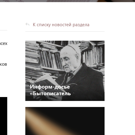
К списку новостей раздела
сех
ков
Информ-досье
«Бытописатель
нижегородской старины»
12+