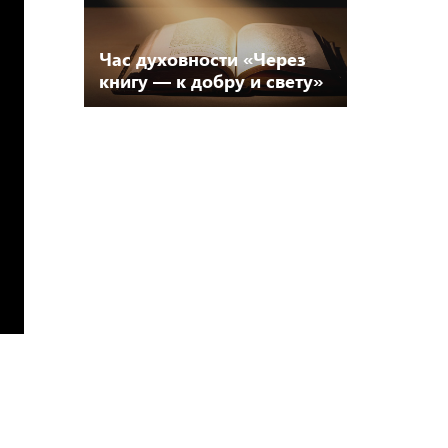
Час духовности «Через
книгу — к добру и свету»
0+