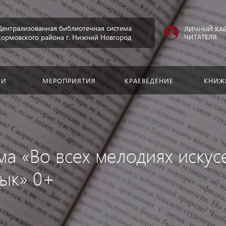
Искать:
Централизованная библиотечная система
ЛИЧНЫЙ КА
ЧИТАТЕЛЯ
Сормовского района г. Нижний Новгород
КИ
МЕРОПРИЯТИЯ
КРАЕВЕДЕНИЕ
КНИЖ
а «Во всех мелодиях искус
ык» 0+