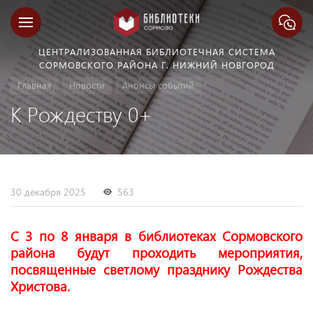
ЦЕНТРАЛИЗОВАННАЯ БИБЛИОТЕЧНАЯ СИСТЕМА
СОРМОВСКОГО РАЙОНА Г. НИЖНИЙ НОВГОРОД
Главная
Новости
Анонсы событий
К Рождеству 0+
30 декабря 2025
563
С 3 по 8 января в библиотеках Сормовского
района будут проходить мероприятия,
посвященные светлому празднику Рождества
Христова.