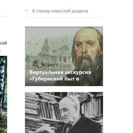
К списку новостей раздела
кой
.
Виртуальная экскурсия
«Губернский быт в
зеркале "Господ
Головлевых"» 12+