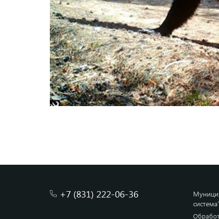
+7 (831) 222-06-36
Муницип
система
Обработ