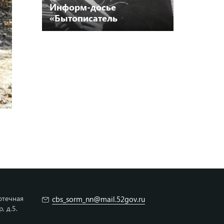
Информ-досье
«Бытописатель
нижегородской старины»
12+
отечная
cbs_sorm_nn@mail.52gov.ru
 д.5.