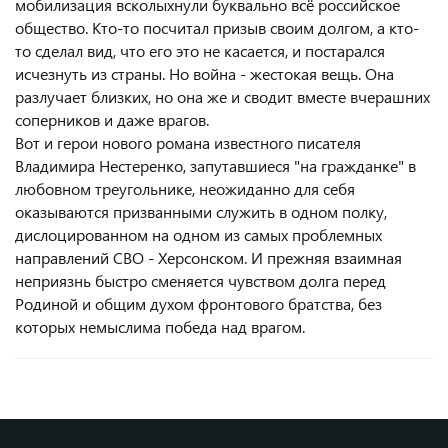
мобилизация всколыхнули буквально всё российское
общество. Кто-то посчитал призыв своим долгом, а кто-
то сделал вид, что его это не касается, и постарался
исчезнуть из страны. Но война - жестокая вещь. Она
разлучает близких, но она же и сводит вместе вчерашних
соперников и даже врагов.
Вот и герои нового романа известного писателя
Владимира Нестеренко, запутавшиеся "на гражданке" в
любовном треугольнике, неожиданно для себя
оказываются призванными служить в одном полку,
дислоцированном на одном из самых проблемных
направлений СВО - Херсонском. И прежняя взаимная
неприязнь быстро сменяется чувством долга перед
Родиной и общим духом фронтового братства, без
которых немыслима победа над врагом.