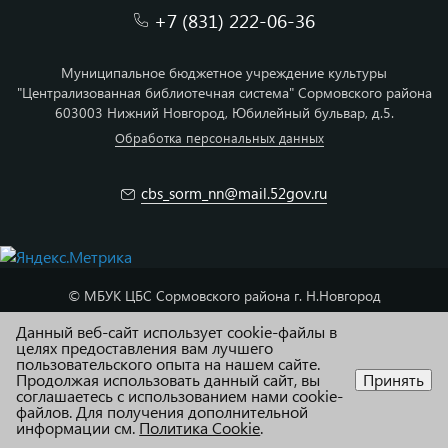
+7 (831) 222-06-36
Муниципальное бюджетное учреждение культуры
"Централизованная библиотечная система" Сормовского района
603003 Нижний Новгород, Юбилейный бульвар, д.5.
Обработка персональных данных
cbs_sorm_nn@mail.52gov.ru
© МБУК ЦБС Сормовского района г. Н.Новгород
Карта сайта
Данный веб-сайт использует cookie-файлы в
целях предоставления вам лучшего
пользовательского опыта на нашем сайте.
Адаптация и техподдержка R52.RU
Продолжая использовать данный сайт, вы
Принять
соглашаетесь с использованием нами cookie-
файлов. Для получения дополнительной
информации см.
Политика Cookie
.