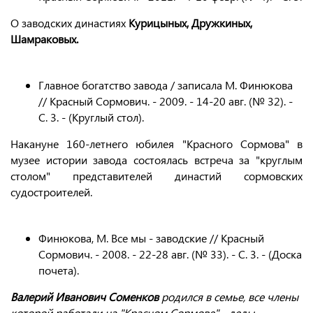
О заводских династиях
Курицыных, Дружкиных,
Шамраковых.
Главное богатство завода / записала М. Финюкова
// Красный Сормович. - 2009. - 14-20 авг. (№ 32). -
С. 3. - (Круглый стол).
Накануне 160-летнего юбилея "Красного Сормова" в
музее истории завода состоялась встреча за "круглым
столом" представителей династий сормовских
судостроителей.
Финюкова, М. Все мы - заводские // Красный
Сормович. - 2008. - 22-28 авг. (№ 33). - С. 3. - (Доска
почета).
Валерий Иванович Соменков
родился в семье, все члены
которой работали на "Красном Сормове" - деды,