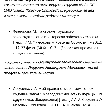
комитета участка по производству изделий № 24 ПС
ОАО "Завод "Красное Сормово", где работали ее дед
и отец, а мама и сейчас работает на заводе.
Финюкова, М. На страже трудового
законодательства и интересов рабочего человека
[Текст] / М. Финюкова // Красный Сормович. - 2012.
- 17-23 февр. (№ 6). - С. 3. - (Заводская проходная,
Люди твои, завод).
Трудовая династия
Осенчуговых-Мочаловых
известна на
заводе давно.
Людмила Леонидовна Мочалова
- яркий
представитель этой династии.
Сосулина, И.А. Мой прадед отмерял землю под
будущий завод : [о заводских династиях
Курицыных,
Дружкиных, Шамраковых
] [Текст] / И. А. Сосулина //
Красный Сормович. - 2011. - 4-10 февр. (№ 4). - С. 3.