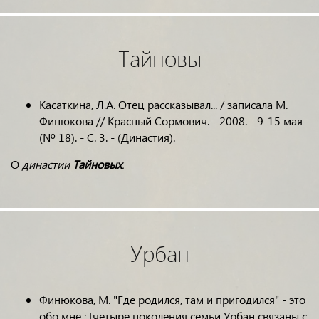
Тайновы
Касаткина, Л.А. Отец рассказывал... / записала М.
Финюкова // Красный Сормович. - 2008. - 9-15 мая
(№ 18). - С. 3. - (Династия).
О
династии
Тайновых
.
Урбан
Финюкова, М. "Где родился, там и пригодился" - это
обо мне : [четыре поколения семьи Урбан связаны с