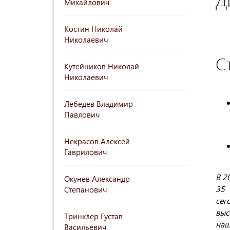
Михайлович
Костин Николай
Николаевич
С
Кутейников Николай
Николаевич
Лебедев Владимир
Павлович
Некрасов Алексей
Гаврилович
В 2
Окунев Александр
35 
Степанович
сег
выс
Тринклер Густав
наш
Васильевич