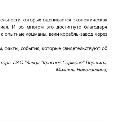
тельности которых оценивается экономическая
циал. И во многом это достигнуто благодаря
ак опытные лоцманы, вели корабль-завод через
, факты, события, которые свидетельствуют об
ктора
ПАО "Заво
д "Красное Сормово" Першина
Михаила Николаевича)