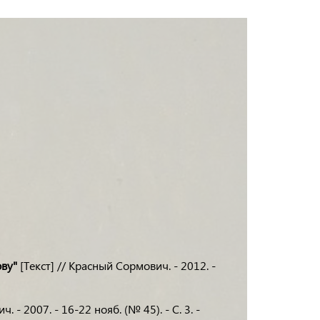
ову"
[Текст] // Красный Сормович. - 2012. -
 - 2007. - 16-22 нояб. (№ 45). - С. 3. -