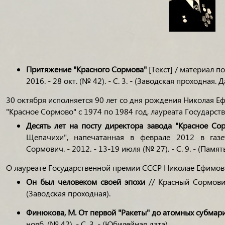
Притяжение "Красного Сормова"
[Текст] / материал п
2016. - 28 окт. (№ 42). - С. 3. - (Заводская проходная. Д
30 октября исполняется 90 лет со дня рождения Николая 
"Красное Сормово" с 1974 по 1984 год, лауреата Государс
Десять лет на посту директора завода "Красное Со
Щепачихи", напечатанная в феврале 2012 в газе
Сормович. - 2012. - 13-19 июля (№ 27). - С. 9. - (Память
О лауреате Государственной премии СССР Николае Ефимов
Он был человеком своей эпохи
// Красный Сормович
(Заводская проходная).
Финюкова, М.
От первой "Ракеты" до атомных субмар
нояб. (№ 42). - С. 3. - (Юбилейная дата).