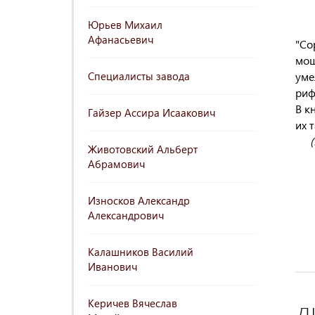
Юрьев Михаил
Афанасьевич
"Со
мощ
Специалисты завода
уме
риф
В к
Гайзер Ассира Исаакович
их 
Животовский Альберт
Абрамович
Износков Александр
Александрович
Калашников Василий
Иванович
Керичев Вячеслав
Д