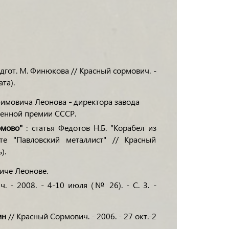
одгот. М. Финюкова // Красный сормович. -
ата).
Ефимовича Леонова
-
директора завода
твенной премии СССР.
рмово"
: статья Федотов Н.Б. "Корабел из
те "Павловский металлист" // Красный
).
иче Леонове.
. - 2008. - 4-10 июля (№ 26). - С. 3. -
ин
// Красный Сормович. - 2006. - 27 окт.-2