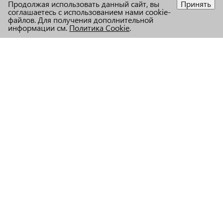
Продолжая использовать данный сайт, вы
Принять
соглашаетесь с использованием нами cookie-
файлов. Для получения дополнительной
информации см.
Политика Cookie
.
+7 (831) 222-06-36
Муниципальное бюджетное учреждение культуры
"Централизованная библиотечная система" Сормовского района
603003 Нижний Новгород, Юбилейный бульвар, д.5.
Обработка персональных данных
cbs_sorm_nn@mail.52gov.ru
© МБУК ЦБС Сормовского района г. Н.Новгород
Карта сайта
Адаптация и техподдержка R52.RU