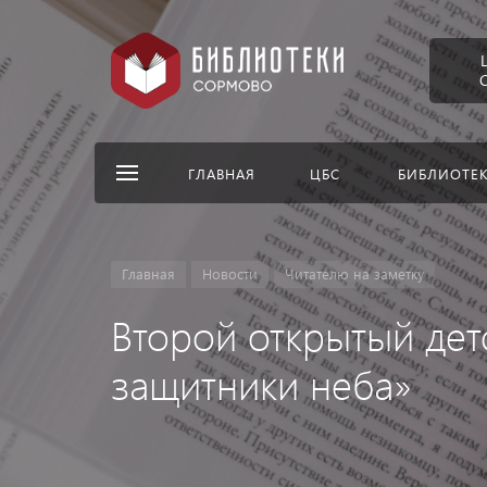
ГЛАВНАЯ
ЦБС
БИБЛИОТЕ
Главная
Новости
Читателю на заметку
Второй открытый дет
защитники неба»