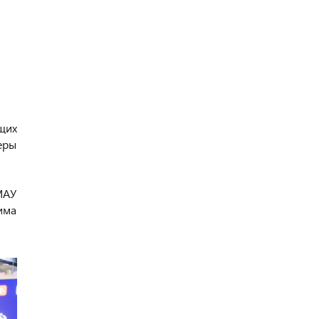
щих
еры
МАУ
има