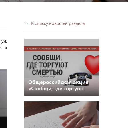
К списку новостей раздела
 ул.
в и
Общероссийская акция
«Сообщи, где торгуют
смертью»