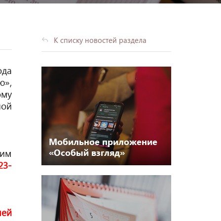
К списку новостей раздела
ода
ю»,
ому
ной
Мобильное приложение
«Особый взгляд»
сим
23-
чей