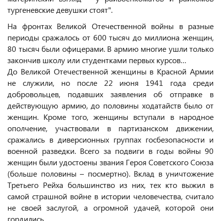
тургеневские девушки стоят".
На фронтах Великой Отечественной войны в разные
периоды сражалось от 600 тысяч до миллиона женщин,
80 тысяч были офицерами. В армию многие ушли только
закончив школу или студентками первых курсов…
До Великой Отечественной женщины в Красной Армии
не служили, но после 22 июня 1941 года среди
добровольцев, подавших заявления об отправке в
действующую армию, до половины ходатайств было от
женщин. Кроме того, женщины вступали в народное
ополчение, участвовали в партизанском движении,
сражались в диверсионных группах госбезопасности и
военной разведки. Всего за подвиги в годы войны 90
женщин были удостоены звания Героя Советского Союза
(больше половины – посмертно). Вклад в уничтожение
Третьего Рейха большинство из них, тех кто выжил в
самой страшной войне в истории человечества, считало
не своей заслугой, а огромной удачей, которой они
гордились.