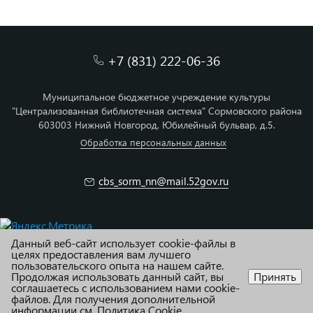
+7 (831) 222-06-36
Муниципальное бюджетное учреждение культуры
"Централизованная библиотечная система" Сормовского района
603003 Нижний Новгород, Юбилейный бульвар, д.5.
Обработка персональных данных
cbs_sorm_nn@mail.52gov.ru
Данный веб-сайт использует cookie-файлы в
© МБУК ЦБС Сормовского района г. Н.Новгород
целях предоставления вам лучшего
пользовательского опыта на нашем сайте.
Продолжая использовать данный сайт, вы
Принять
Карта сайта
соглашаетесь с использованием нами cookie-
файлов. Для получения дополнительной
Адаптация и техподдержка R52.RU
информации см.
Политика Cookie
.