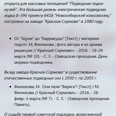
открыта для массовых посещений "Подводная лодка-
музей". Эта большая дизель-электрическая подводная
лодка Б-396 проекта 641Б "Новосибирский комсомолец"
построена на заводе "Красное Сормово" в 1980 году.
От "Щуки" до "Барракуды" [Текст] / материал
подгот. М. Финюкова ; фото автора и из архива
редакции // Красный Сормович. - 2016. - 18-24
марта (№ 10). - С. 3. - (Заводская проходная. День
моряка-подводника.
Вклад завода Красное Сормово" в существование
отечественных подводных сил с 1930 г. по 2005 г.
Финюкова, М. Они пели "Варяга"! [Текст] / М.
Финюкова // Красный Сормович. - 2016. - 26
февр.-3 марта (№ 7). - С. 3. - (Заводская проходная.
Память).
О судьбе первой советской подлодки, вооруженной