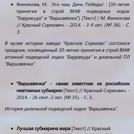
Финюкова, М. Это наш День Победы! : [30-летие
принятия в строй ВМФ подводных лодок
"Барракуда" и "Варшавянка"]
[Текст] / М. Финюкова
// Красный Сормович. - 2014. - 3-9 окт. (№ 36). - С.
3.
В музее истории завода "Красное Сормово" состоялся
праздник, посвященный 30-летию принятия в строй ВМФ
атомной подводной лодки "Барракуда" и дизельной ПЛ
"Варшавянка".
"Варшавянка" - самая известная из российских
неатомных субмарин
[Текст] // Красный Сормович. -
2014. - 26 сент.-2 окт. (№ 35). - С. 3.
История дизельной подводной лодки "Варшавянка".
Лучшая субмарина мира
[Текст] // Красный