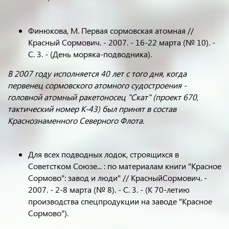
Финюкова, М. Первая сормовская атомная //
Красный Сормович. - 2007. - 16-22 марта (№ 10). -
С. 3. - (День моряка-подводника).
В 2007 году исполняется 40 лет с того дня, когда
первенец сормовского атомного судостроения -
головной атомный ракетоносец "Скат" (проект 670,
тактический номер К-43) был принят в состав
Краснознаменного Северного Флота.
Для всех подводных лодок, строящихся в
Советстком Союзе... : по материалам книги "Красное
Сормово": завод и люди" // КрасныйСормович. -
2007. - 2-8 марта (№ 8). - С. 3. - (К 70-летию
производства спецпродукции на заводе "Красное
Сормово").