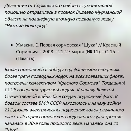
Делегация от Сормовского района с гуманитарной
помощью отправилась в поселок Видяево Мурманской
области на подшефную атомную подводную лодку
"Нижний Новгород".
Жмакин, Е. Первая сормовская "Щука" // Красный
Сормович. - 2008. - 21-27 марта (№ 11). - С. 15. -
(Память).
Вклад сормовичей в победу над фашизмом неоценим:
более трети подводных лодок на всех воевавших флотах
построены коллективом "Красного Сормова". Тогдашний
СССР совершил трудовой подвиг. К началу Великой
Отечественной войны был создан подводный флот. В
боевом составе ВМФ СССР находилось к началу войны
212 дизель-электрических подводных лодок различного
класса. История сормовского подводного судостроения
началась в 30-е годы прошлого века. Началась она со
"Щук".