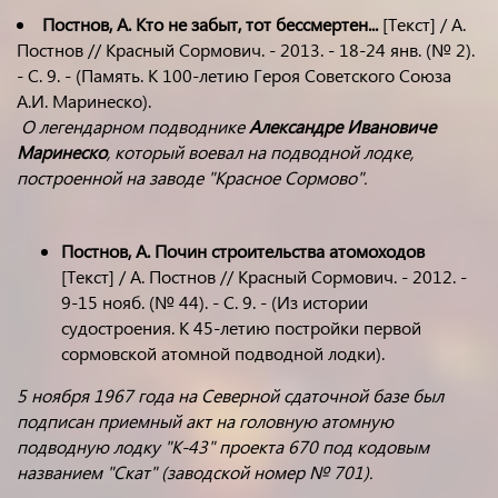
Постнов, А. Кто не забыт, тот бессмертен...
[Текст] / А.
Постнов // Красный Сормович. - 2013. - 18-24 янв. (№ 2).
- С. 9. - (Память. К 100-летию Героя Советского Союза
А.И. Маринеско).
О легендарном подводнике
Александре Ивановиче
Маринеско
, который воевал на подводной лодке,
построенной на заводе "Красное Сормово".
Постнов, А. Почин строительства атомоходов
[Текст] / А. Постнов // Красный Сормович. - 2012. -
9-15 нояб. (№ 44). - С. 9. - (Из истории
судостроения. К 45-летию постройки первой
сормовской атомной подводной лодки).
5 ноября 1967 года на Северной сдаточной базе был
подписан приемный акт на головную атомную
подводную лодку "К-43" проекта 670 под кодовым
названием "Скат" (заводской номер № 701).