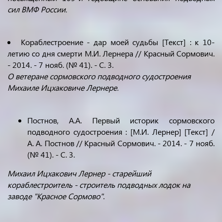
сил ВМФ России.
Кораблестроение - дар моей судьбы [Текст] : к 10-
летию со дня смерти М.И. Лернера // Красный Сормович.
- 2014. - 7 нояб. (№ 41). - С. 3.
О ветеране сормовского подводного судостроения
Михаиле Ицхаковиче Лернере.
Постнов, А.А. Первый историк сормовского
подводного судостроения : [М.И. Лернер] [Текст] /
А. А. Постнов // Красный Сормович. - 2014. - 7 нояб.
(№ 41). - С. 3.
Михаил Ицхакович Лернер - старейший
кораблестроитель - строитель подводных лодок на
заводе "Красное Сормово"
.