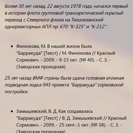
Более 30 лет назад, 22 августа 1978 года, начался первый
в истории флота групповой трансарктический скрытый
переход с Северного флоиа на Тихоокеанский
однореакторных АПЛ пр. 670 "К-325" и "К-212".
Финюкова, М. В нашей жизни была
"Барракуда" [Текст] / М. Финюкова // Красный
Сормович. - 2009. - 9-15 окт. (№ 40). - С. 3. -
(Заводская проходная).
25 лет назад ВМФ страны была сдана головная атомная
подводная лодка 945 проекта "Барракуда" сормовской
постройки.
Замышевский, В. Д. Как создавалась
"Барракуда" [Текст] / В. Д. Замышевский // Красный
Сормович. - 2009. - 25 сент.-1 окт. (№ 38). - С. 3. -
(Заводская проходная).