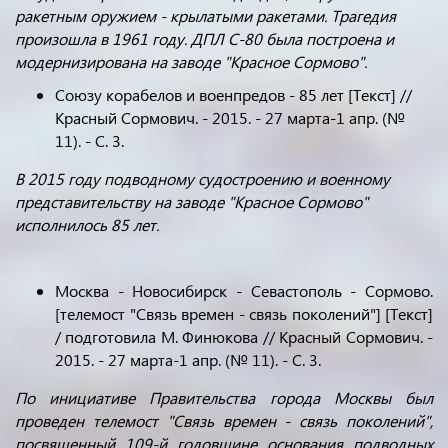
ракетным оружием - крылатыми ракетами. Трагедия
произошла в 1961 году. ДПЛ С-80 была построена и
модернизирована на заводе "Красное Сормово".
Союзу корабелов и военпредов - 85 лет [Текст] //
Красный Сормович. - 2015. - 27 марта-1 апр. (№
11). - С. 3.
В 2015 году подводному судостроению и военному
представительству на заводе "Красное Сормово"
исполнилось 85 лет.
Москва - Новосибирск - Севастополь - Сормово.
[телемост "Связь времен - связь поколений"] [Текст]
/ подготовила М. Финюкова // Красный Сормович. -
2015. - 27 марта-1 апр. (№ 11). - С. 3.
По инициативе Правительства города Москвы был
проведен телемост "Связь времен - связь поколений",
посвященный 109-й годовщине основания подводных