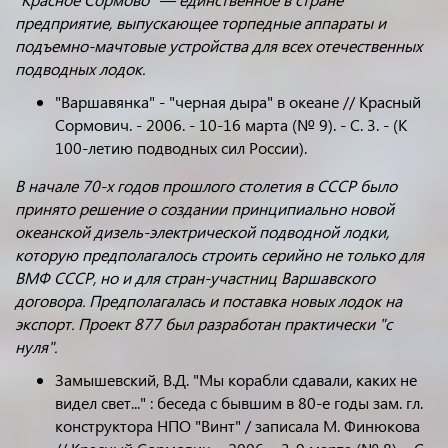
предприятие, выпускающее торпедные аппараты и
подъемно-мачтовые устройства для всех отечественных
подводных лодок.
"Варшавянка" - "черная дыра" в океане // Красный
Сормович. - 2006. - 10-16 марта (№ 9). - С. 3. - (К
100-летию подводных сил России).
В начале 70-х годов прошлого столетия в СССР было
принято решение о создании принципиально новой
океанской дизель-электрической подводной лодки,
которую предполагалось строить серийно не только для
ВМФ СССР, но и для стран-участниц Варшавского
договора. Предполагалась и поставка новых лодок на
экспорт. Проект 877 был разработан практически "с
нуля".
Замышевский, В.Д. "Мы корабли сдавали, каких не
видел свет..." : беседа с бывшим в 80-е годы зам. гл.
конструктора НПО "Винт" / записала М. Финюкова