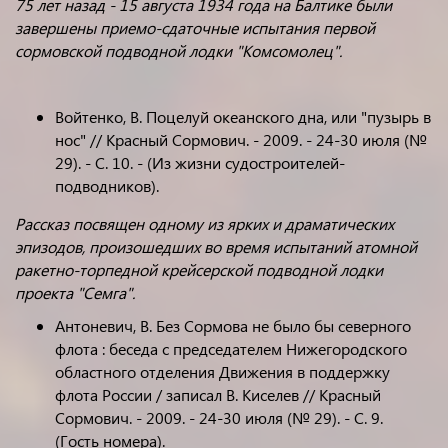
75 лет назад - 15 августа 1934 года на Балтике были
завершены приемо-сдаточные испытания первой
сормовской подводной лодки "Комсомолец".
Войтенко, В. Поцелуй океанского дна, или "пузырь в
нос" // Красный Сормович. - 2009. - 24-30 июля (№
29). - С. 10. - (Из жизни судостроителей-
подводников).
Рассказ посвящен одному из ярких и драматических
эпизодов, произошедших во время испытаний атомной
ракетно-торпедной крейсерской подводной лодки
проекта "Семга".
Антоневич, В. Без Сормова не было бы северного
флота : беседа с председателем Нижегородского
областного отделения Движения в поддержку
флота России / записал В. Киселев // Красный
Сормович. - 2009. - 24-30 июля (№ 29). - С. 9.
(Гость номера).