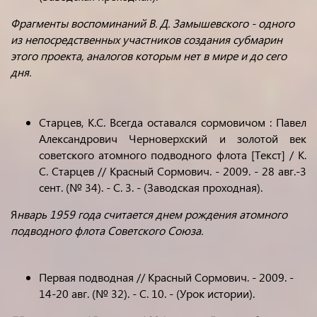
Фрагменты воспоминаний В. Д. Замышевского - одного
из непосредственных участников создания субмарин
этого проекта, аналогов которым нет в мире и до сего
дня.
Старцев, К.С. Всегда оставался сормовичом : Павел
Александрович Черноверхский и золотой век
советского атомного подводного флота [Текст] / К.
С. Старцев // Красный Сормович. - 2009. - 28 авг.-3
сент. (№ 34). - С. 3. - (Заводская проходная).
Я
нварь 1959 года считается днем рождения атомного
подводного флота Советского Союза.
Первая подводная // Красный Сормович. - 2009. -
14-20 авг. (№ 32). - С. 10. - (Урок истории).