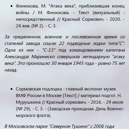
Финюкова, М. "Атака века", приблизившая конец
войны / М. Финюкова. - Текст (визуальный) :
непосредственный // Красный Сормович. - 2020. -
24 янв. (№ 2). - С. 3.
За предвоенное, военное и послевоенное время со
стапелей завода сошли 22 подводные лодки типа
"С"
.
Одна из них - "С-13" под командованием капитана
Александра Маринеско совершила легендарную "атаку
века". Это произошло 30 января 1945 года - ровно 75 лет
назад.
Сормовская подлодка - главный экспонат музея
ВМФ России в Москве [Текст] / материал подгот. Н.
Мурушкина // Красный сормович. - 2016. - 29 июля
(№ 29). - С. 3. - (Заводская проходная. День Военно-
морского флота).
В Московском парке "Северное Тушино" с 2006 года