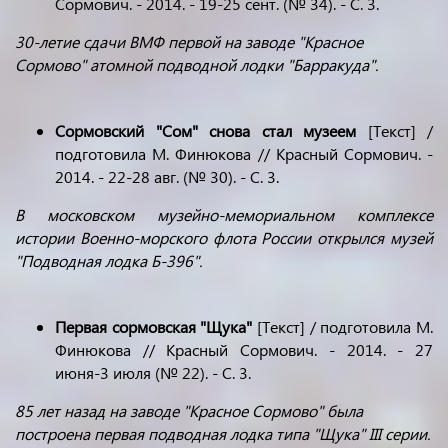
Сормович. - 2014. - 19-25 сент. (№ 34). - С. 3.
30-летие сдачи ВМФ первой на заводе "Красное
Сормово" атомной подводной лодки "Барракуда".
Сормовский "Сом" снова стал музеем
[Текст] /
подготовила М. Финюкова // Красный Сормович. -
2014. - 22-28 авг. (№ 30). - С. 3.
В московском музейно-мемориальном комплексе
истории Военно-морского флота России открылся музей
"Подводная лодка Б-396".
Первая сормовская "Щука"
[Текст] / подготовила М.
Финюкова // Красный Сормович. - 2014. - 27
июня-3 июля (№ 22). - С. 3.
85 лет назад на заводе "Красное Сормово" была
построена первая подводная лодка типа "Щука" III серии.