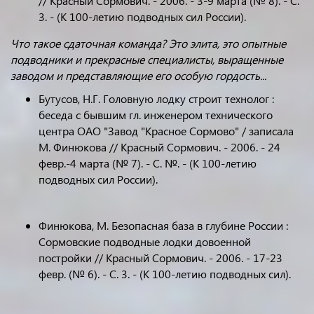
// Красный Сормович. - 2006. - 3-9 марта (№ 8). - С.
3. - (К 100-летию подводных сил России).
Что такое сдаточная команда? Это элита, это опытные
подводники и прекрасные специалисты, выращенные
заводом и представляющие его особую гордость...
Бутусов, Н.Г. Головную лодку строит технолог :
беседа с бывшим гл. инженером технического
центра ОАО "Завод "Красное Сормово" / записала
М. Финюкова // Красный Сормович. - 2006. - 24
февр.-4 марта (№ 7). - С. №. - (К 100-летию
подводных сил России).
Финюкова, М. Безопасная база в глубине России :
Сормовские подводные лодки довоенной
постройки // Красный Сормович. - 2006. - 17-23
февр. (№ 6). - С. 3. - (К 100-летию подводных сил).